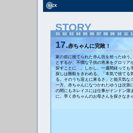
STORY
01
|
02
|
03
|
04
|
05
|
06
|
07
|
08
|
09
|
10
|
11
|
1
17.
赤ちゃんに完敗！
家の前に捨てられた赤ん坊を拾ったゆう
とするが、不憫な子供の将来をグロリア
探すことに…。しかし、一週間経っても
探しは難航をきわめる。「本気で捨てる
る。そのうち迎えに来るさ」と能天気な
一方、赤ちゃんになつかれたゆうは次第
の間にもネレイスには仕事がドンドン溜
に。早く赤ちゃんのお母さんを探さなき