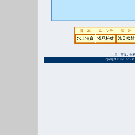
脚 本
絵コンテ
演 出
水上清資
浅見松雄
浅見松雄
内容・画像の無
Copyright © NeSKeS