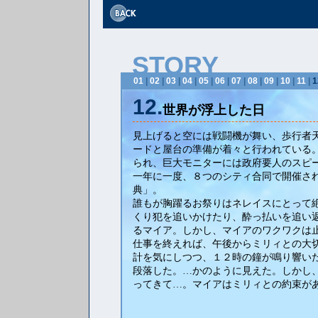
STORY
01
|
02
|
03
|
04
|
05
|
06
|
07
|
08
|
09
|
10
|
11
|
1
12.
世界が浮上した日
見上げると空には戦闘機が舞い、歩行者
ードと屋台の準備が着々と行われている
られ、巨大モニターには政府要人のスピ
一年に一度、８つのシティ合同で開催さ
典」。
誰もが胸躍るお祭りはネレイスにとって
くり犯を追いかけたり、酔っ払いを追い
るマイア。しかし、マイアのワクワクは
仕事を終えれば、午後からミリィとの大
計を気にしつつ、１２時の鐘が鳴り響い
段落した。…かのように見えた。しかし
ってきて…。マイアはミリィとの約束が