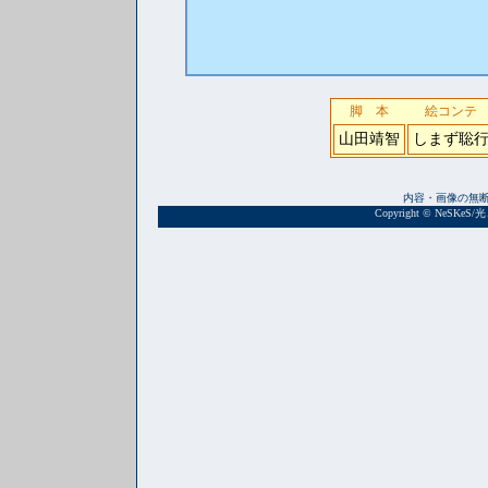
脚 本
絵コンテ
山田靖智
しまず聡
内容・画像の無
Copyright © NeSKeS