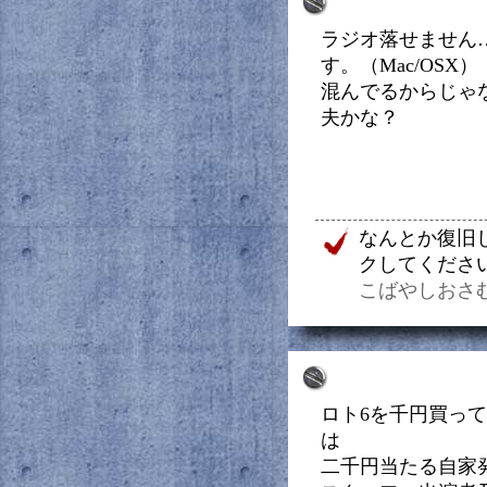
ラジオ落せません…
す。（Mac/OSX）
混んでるからじゃ
夫かな？
なんとか復旧
クしてくださ
こばやしおさむ（20
ロト6を千円買っ
は
二千円当たる自家