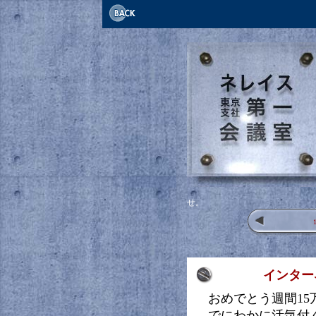
せ。
インター
おめでとう週間15
でにわかに活気付