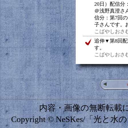
20日）配信分
＠浅野真澄さん
信分：第7回
子さんです。
こばやしおさむ（20
追伸▼第8回
す。
こばやしおさむ（20
内容・画像の無断転載
Copyright © NeSKes/「光と水の