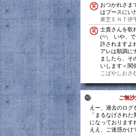
おつかれさま
はブースにい
東芝ＥＮＴ伊平（20
士貴さんを歌
(^^; いや
許されますよ
アレは順調に
ましたら、そ
いします＜関
こばやしおさむ（20
ご無沙
えー、過去のログ
「まるなげされた
になっております
ええ、ご迷惑かけ