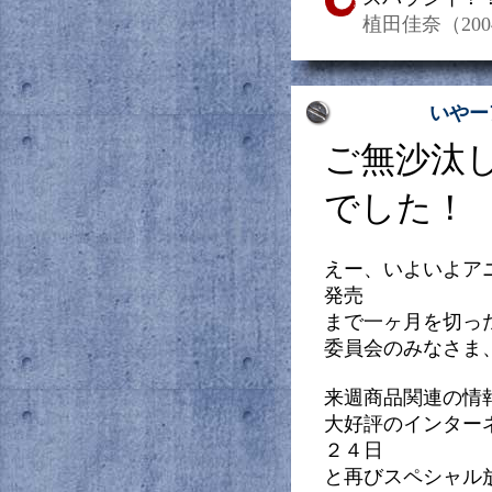
植田佳奈（2004/0
いやー
ご無沙汰
でした！
えー、いよいよア
発売
まで一ヶ月を切っ
委員会のみなさま
来週商品関連の情
大好評のインター
２４日
と再びスペシャル