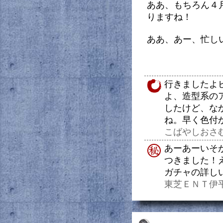
ああ、もちろん４
りますね！
ああ、あー、忙し
行きましたよ
よ、造型系の
したけど、な
ね。早く色付
こばやしおさむ（20
あーあーいそ
つきました！
ガチャの詳し
東芝ＥＮＴ伊平（20