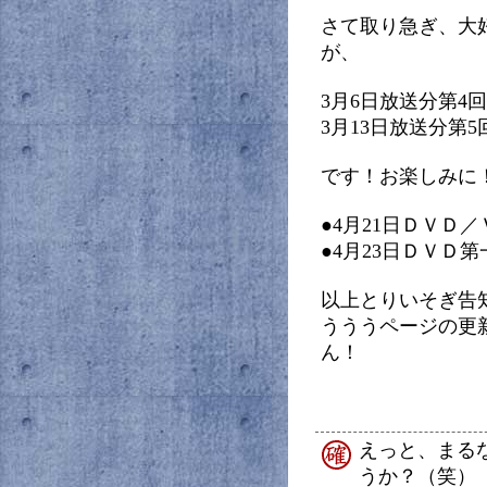
さて取り急ぎ、大
が、
3月6日放送分第4
3月13日放送分第
です！お楽しみに
●4月21日ＤＶＤ
●4月23日ＤＶＤ
以上とりいそぎ告
うううページの更
ん！
えっと、まる
うか？（笑）