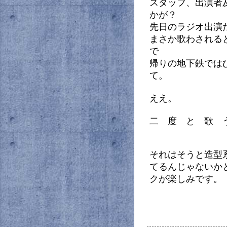
スタッフ、出演者
かが？
先日のラジオ出演
まさか歌わされる
で
帰りの地下鉄では
て。
ええ。
二 度 と 歌 
それはそうと造型
てるんじゃないか
クが楽しみです。